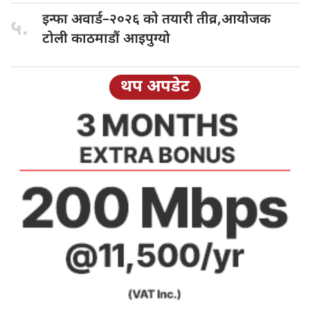
इन्फा अवार्ड–२०२६
को तयारी तीव्र,आयोजक
५.
टोली काठमाडौं आइपुग्यो
थप अपडेट