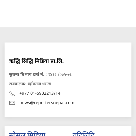
ऋद्धि सिद्धि मिडिया प्रा.लि.
सुचना बिभाग दर्ता नं.
: १४१२ /०७५-७६
सञ्चालक
: ऋषिराज धमला
+977 01-5902213/14
news@reportersnepal.com
सोसल मिडिया
युटिलिटि