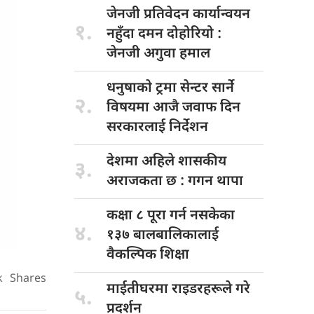
जेनजी प्रतिवेदन
कार्यान्वयन
१.
नहुँदा दमन दोहोरियो :
जेनजी अगुवा हमाल
धनुषाकाे ट्रमा
सेन्टर सार्ने
२.
विषयमा आजै जवाफ दिन
सरकारलाई निर्देशन
देशमा अहिले
शासकीय
३.
अराजकता छ : गगन थापा
कक्षा ८
पूरा गर्न नसकेका
४.
१३७ बालबालिकालाई
वैकल्पिक शिक्षा
k
Shares
माईतीघरमा राइडरहरूले
गरे
५.
प्रदर्शन