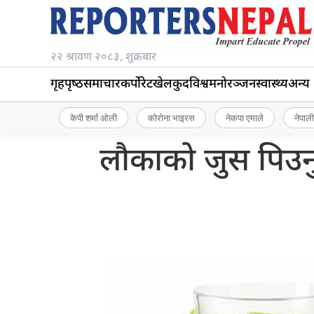
२२ श्रावण २०८३, शुक्रबार
गृहपृष्‍ठ
समाचार
कर्पोरेट
खेलकुद
विश्व
मनोरञ्जन
स्वास्थ्य
अन्य
केपी शर्मा ओली
कोरोना भाइरस
नेकपा एमाले
नेपाली
लौकाको जुस पिउनु 