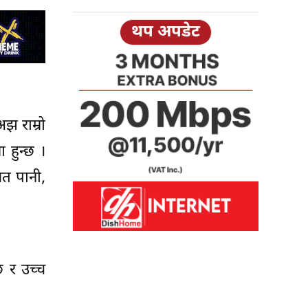
थप अपडेट
झ राम्रो
 हुन्छ ।
शत पानी,
छ र उच्च