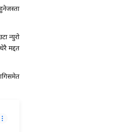
ुनेजस्ता
ा न्युरो
रै मद्दत
ागिसमेत