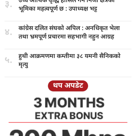
उच्च आर्थिक
वृद्धि हासिल गर्न निजी क्षेत्रको
३.
भूमिका महत्वपूर्ण छ : उपाध्यक्ष भट्ट
कांग्रेस दलित
संघको अपिल : अनधिकृत भेला
४.
तथा भ्रमपूर्ण प्रचारमा सहभागी नहुन आग्रह
हुथी आक्रमणमा
कम्तीमा ३८ यमनी सैनिकको
५.
मृत्यु
थप अपडेट