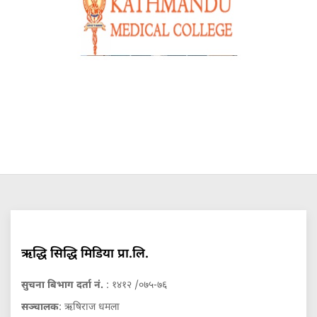
ऋद्धि सिद्धि मिडिया प्रा.लि.
सुचना बिभाग दर्ता नं.
: १४१२ /०७५-७६
सञ्चालक
: ऋषिराज धमला