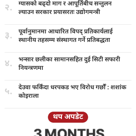
ग्यासको बढ्दो
माग र आपूर्तिबीच सन्तुलन
२.
ल्याउन सरकार प्रयासरतः उद्योगमन्त्री
पूर्वानुमानमा आधारित
विपद् प्रतिकार्यलाई
३.
स्थानीय तहसम्म संस्थागत गर्ने प्रतिबद्धता
भन्सार छलीका
सामानसहित दुई सिटी सफारी
४.
नियन्त्रणमा
देउवा फर्किँदा
धरपकड भए विरोध गर्छौँं : शशांक
५.
कोइराला
थप अपडेट