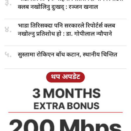
३.
क्लब नखोलिनु दुःखद् : रञ्जन खनाल
भाडा तिरिसक्दा
पनि सरकारले रिपोर्टर्स क्लब
४.
नखोल्नु प्रतिशोध हाे : डा‍‍‍. गोपीलाल न्यौपाने
५.
सुस्तामा रोकिएन
बाँध कटान, स्थानीय चिन्तित
थप अपडेट