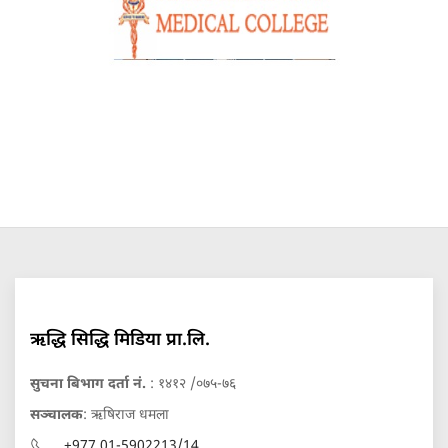
ऋद्धि सिद्धि मिडिया प्रा.लि.
सुचना बिभाग दर्ता नं.
: १४१२ /०७५-७६
सञ्चालक
: ऋषिराज धमला
+977 01-5902213/14