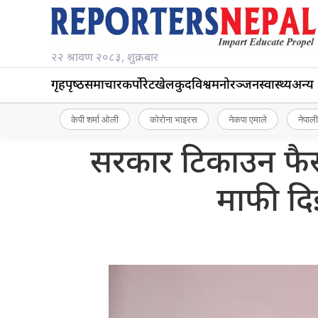
२२ श्रावण २०८३, शुक्रबार
गृहपृष्‍ठ
समाचार
कर्पोरेट
खेलकुद
विश्व
मनोरञ्जन
स्वास्थ्य
अन्य
केपी शर्मा ओली
कोरोना भाइरस
नेकपा एमाले
नेपाली
सरकार टिकाउन फैस
माफी दि