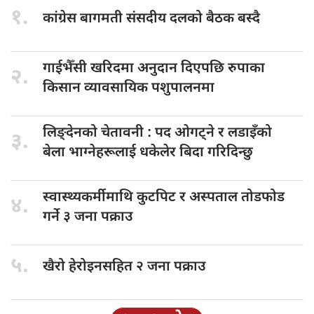
१.
कांग्रेस बागमती
संसदीय दलको बैठक बस्दै
गाईभैँसी खरिदमा
अनुदान दिएपछि रुपाका
२.
किसान व्यावसायिक पशुपालनमा
लिङ्देनको चेतावनी
: पद ओगट्ने र लडाइँको
३.
बेला भाग्नेहरूलाई धकेलेर बिदा गरिदिन्छु
स्वास्थ्यकर्मीमाथि कुटपिट
र अस्पताल तोडफोड
४.
गर्ने ३ जना पक्राउ
५.
खैरो हेरोइनसहित
२ जना पक्राउ