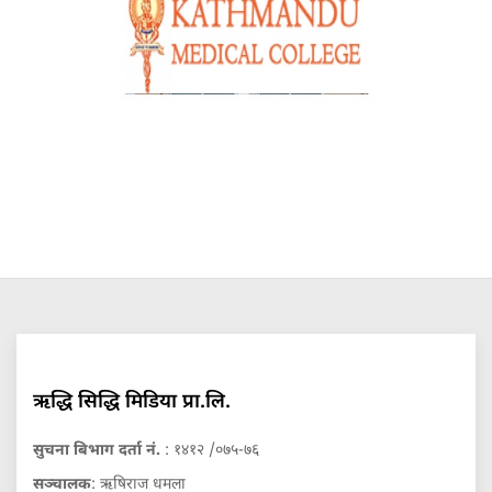
ऋद्धि सिद्धि मिडिया प्रा.लि.
सुचना बिभाग दर्ता नं.
: १४१२ /०७५-७६
सञ्चालक
: ऋषिराज धमला