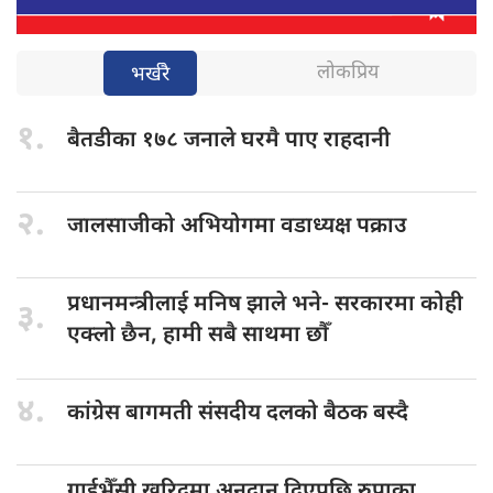
लोकप्रिय
भर्खरै
१.
बैतडीका १७८
जनाले घरमै पाए राहदानी
२.
जालसाजीको अभियोगमा
वडाध्यक्ष पक्राउ
प्रधानमन्त्रीलाई मनिष
झाले भने- सरकारमा कोही
३.
एक्लो छैन, हामी सबै साथमा छौँ
४.
कांग्रेस बागमती
संसदीय दलको बैठक बस्दै
गाईभैँसी खरिदमा
अनुदान दिएपछि रुपाका