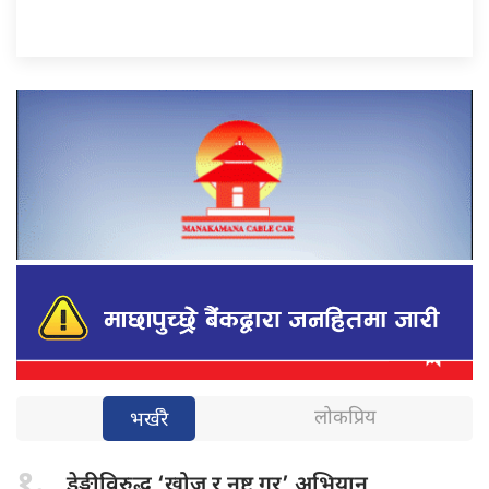
लोकप्रिय
भर्खरै
१.
डेङ्गीविरुद्ध ‘खोज
र नष्ट गर’ अभियान