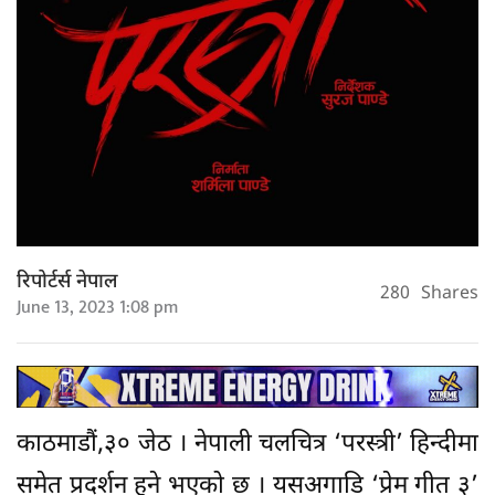
रिपोर्टर्स नेपाल
280
Shares
June 13, 2023 1:08 pm
काठमाडौं,३० जेठ । नेपाली चलचित्र ‘परस्त्री’ हिन्दीमा
समेत प्रदर्शन हुने भएको छ । यसअगाडि ‘प्रेम गीत ३’