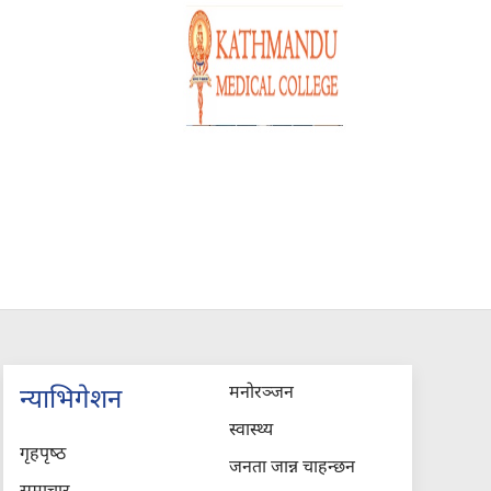
मनोरञ्जन
न्याभिगेशन
स्वास्थ्य
गृहपृष्‍ठ
जनता जान्न चाहन्छन