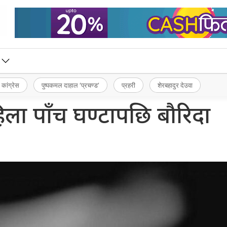
 कांग्रेस
पुष्पकमल दाहाल ‘प्रचण्ड’
प्रहरी
शेरबहादुर देउवा
ला पाँच घण्टापछि बौरिदा