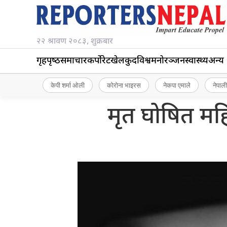
२२ श्रावण २०८३, शुक्रबार
गृहपृष्‍ठ
समाचार
कर्पोरेट
खेलकुद
विश्व
मनोरञ्जन
स्वास्थ्य
अन्य
केपी शर्मा ओली
कोरोना भाइरस
नेकपा एमाले
नेपाली
मृत घोषित महि