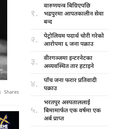
वारुणयन्त्र बिग्रिएपछि
१.
भद्रपुरमा आपतकालीन सेवा
बन्द
पेट्रोलियम पदार्थ
चोरी गरेको
२.
आरोपमा ६ जना पक्राउ
वीरगञ्जमा इन्टरनेटका
३.
अव्यवस्थित तार हटाइने
पाँच जना
फरार प्रतिवादी
४.
पक्राउ
k
Shares
भरतपुर अस्पताललाई
५.
बिमामार्फत एक वर्षमा एक
अर्ब प्राप्त