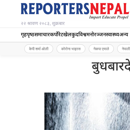
२२ श्रावण २०८३, शुक्रबार
गृहपृष्‍ठ
समाचार
कर्पोरेट
खेलकुद
विश्व
मनोरञ्जन
स्वास्थ्य
अन्य
केपी शर्मा ओली
कोरोना भाइरस
नेकपा एमाले
नेपाली
बुधबारद