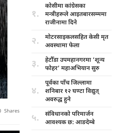
कोसीमा कांग्रेसका
१.
मन्त्रीहरूले आइतबारसम्ममा
राजीनामा दिने
मोटरसाइकलसहित केसी
मृत
२.
अवस्थामा फेला
हेटौँडा उपमहानगरमा
‘शून्य
३.
फोहर’ महाअभियान सुरु
पूर्वका पाँच
जिल्लामा
४.
शनिबार १२ घण्टा विद्युत्
अवरुद्ध हुने
0
Shares
संविधानको परिमार्जन
५.
आवश्यक छ: आङदेम्बे