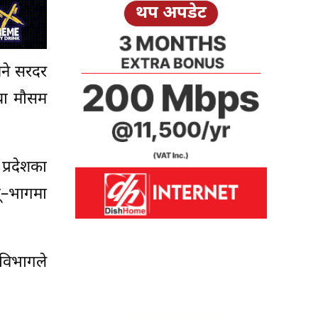
थप अपडेट
िने सरदर
था मौसम
प्रदेशका
भू–भागमा
विभागले