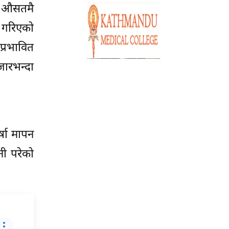
ने औसतमै
े गरिएको
प्रभावित
जारभन्दा
षा मापन
ी परेको