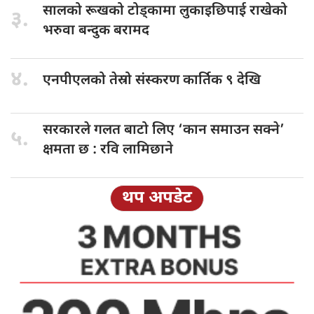
सालको रूखको
टोड्कामा लुकाइछिपाई राखेको
३.
भरुवा बन्दुक बरामद
४.
एनपीएलको तेस्रो
संस्करण कार्तिक ९ देखि
सरकारले गलत
बाटो लिए ‘कान समाउन सक्ने’
५.
क्षमता छ : रवि लामिछाने
थप अपडेट