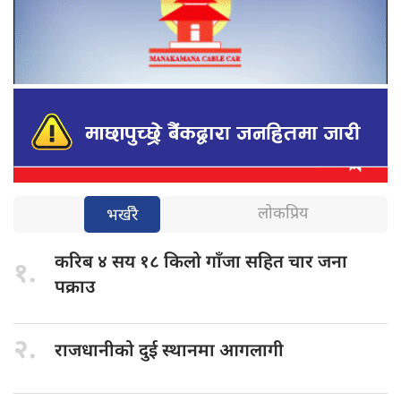
लोकप्रिय
भर्खरै
करिब ४
सय १८ किलो गाँजा सहित चार जना
१.
पक्राउ
२.
राजधानीको दुई
स्थानमा आगलागी