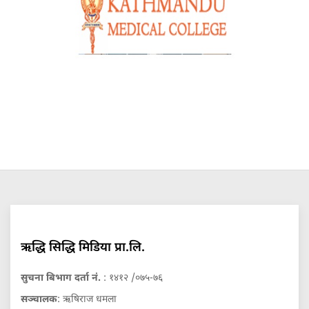
ऋद्धि सिद्धि मिडिया प्रा.लि.
सुचना बिभाग दर्ता नं.
: १४१२ /०७५-७६
सञ्चालक
: ऋषिराज धमला