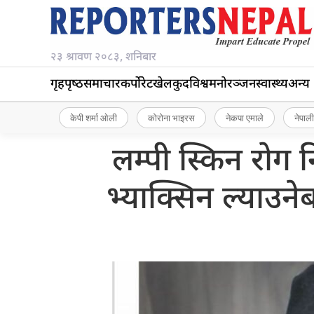
२३ श्रावण २०८३, शनिबार
गृहपृष्‍ठ
समाचार
कर्पोरेट
खेलकुद
विश्व
मनोरञ्जन
स्वास्थ्य
अन्य
केपी शर्मा ओली
कोरोना भाइरस
नेकपा एमाले
नेपाली
लम्पी स्किन रोग न
भ्याक्सिन ल्याउने