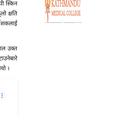
पी स्किन
ो क्षति
्देशकलाई
्काल उक्त
ाउनेबारे
यो ।