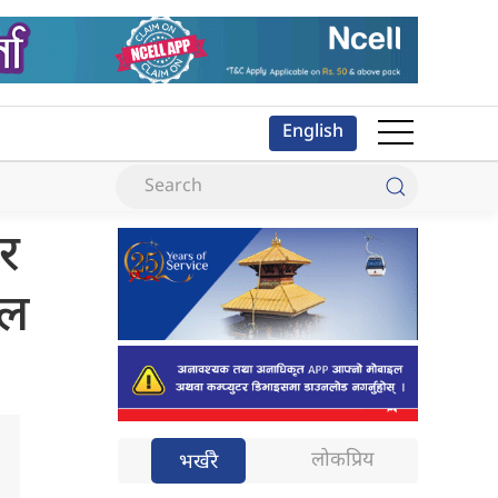
English
एर
फल
लोकप्रिय
भर्खरै