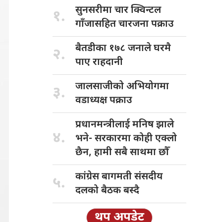
सुनसरीमा चार
क्विन्टल
१.
गाँजासहित चारजना पक्राउ
बैतडीका १७८
जनाले घरमै
२.
पाए राहदानी
जालसाजीको अभियोगमा
३.
वडाध्यक्ष पक्राउ
प्रधानमन्त्रीलाई मनिष
झाले
४.
भने- सरकारमा कोही एक्लो
छैन, हामी सबै साथमा छौँ
कांग्रेस बागमती
संसदीय
५.
दलको बैठक बस्दै
थप अपडेट