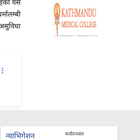
रहेको यस
्मालम्बी
असुविधा
मनोरञ्जन
न्याभिगेशन