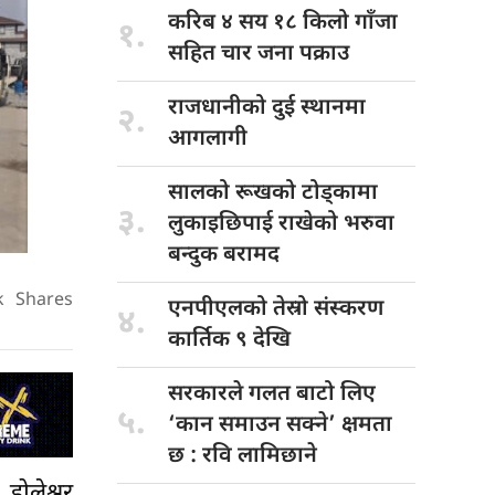
करिब ४
सय १८ किलो गाँजा
१.
सहित चार जना पक्राउ
राजधानीको दुई
स्थानमा
२.
आगलागी
सालको रूखको
टोड्कामा
३.
लुकाइछिपाई राखेको भरुवा
बन्दुक बरामद
k
Shares
एनपीएलको तेस्रो
संस्करण
४.
कार्तिक ९ देखि
सरकारले गलत
बाटो लिए
५.
‘कान समाउन सक्ने’ क्षमता
छ : रवि लामिछाने
डोलेश्वर