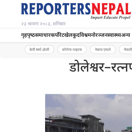
२३ श्रावण २०८३, शनिबार
गृहपृष्‍ठ
समाचार
कर्पोरेट
खेलकुद
विश्व
मनोरञ्जन
स्वास्थ्य
अन्य
केपी शर्मा ओली
कोरोना भाइरस
नेकपा एमाले
नेपाली
डोलेश्वर–रत्