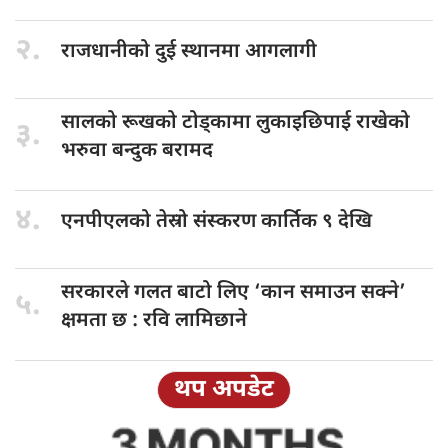
२.
राजधानीको दुई
स्थानमा आगलागी
सालको रूखको
टोड्कामा लुकाइछिपाई राखेको
३.
भरुवा बन्दुक बरामद
४.
एनपीएलको तेस्रो
संस्करण कार्तिक ९ देखि
सरकारले गलत
बाटो लिए ‘कान समाउन सक्ने’
५.
क्षमता छ : रवि लामिछाने
थप अपडेट