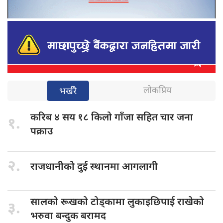
लोकप्रिय
भर्खरै
करिब ४
सय १८ किलो गाँजा सहित चार जना
१.
पक्राउ
२.
राजधानीको दुई
स्थानमा आगलागी
सालको रूखको
टोड्कामा लुकाइछिपाई राखेको
३.
भरुवा बन्दुक बरामद