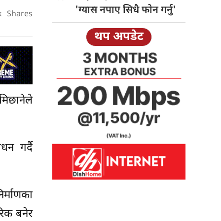
'ग्यास नपाए सिधै फाेन गर्नु'
k
Shares
थप अपडेट
मिछानेले
न गर्दै
िर्माणका
रिक बनेर