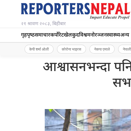
२१ श्रावण २०८३, बिहीबार
गृहपृष्‍ठ
समाचार
कर्पोरेट
खेलकुद
विश्व
मनोरञ्जन
स्वास्थ्य
अन्य
केपी शर्मा ओली
कोरोना भाइरस
नेकपा एमाले
नेपाली
आश्वासनभन्दा पनि
सभा