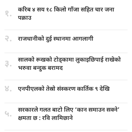
करिब ४
सय १८ किलो गाँजा सहित चार जना
१.
पक्राउ
२.
राजधानीको दुई
स्थानमा आगलागी
सालको रूखको
टोड्कामा लुकाइछिपाई राखेको
३.
भरुवा बन्दुक बरामद
४.
एनपीएलको तेस्रो
संस्करण कार्तिक ९ देखि
सरकारले गलत
बाटो लिए ‘कान समाउन सक्ने’
५.
क्षमता छ : रवि लामिछाने