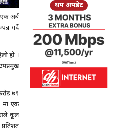
थप अपडेट
 एक अर्ब
न गर्दै
िलो हो ।
उपप्रमुख
 करोड ७९
० मा एक
काले कूल
प्रतिशत