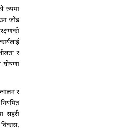
को रुपमा
नाउन जोड
रक्षणको
कार्यलाई
शीलता र
रम घोषणा
ञ्चालन र
त नियमित
था सहरी
न विकास,