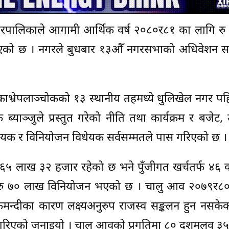
नगरपालिकाले आगामी आर्थिक वर्ष २०८०र८१ का लागि रु
ो छ । नगरले बुधबार १३औँ नगरसभाको अधिवेशन सम्पन्
ाभ्रेपलाञ्चोकको १३ स्थानीय तहमध्ये धुलिखेल नगर पह
ञ्जुले प्रस्तुत गरेको नीति तथा कार्यक्रम र बजेट, 
विधेयक र विनियोजन विधेयक सर्वसम्मतले पास गरिएको छ ।
ड ६५ लाख ३२ हजार रहेको छ भने पुँजीगत खर्चतर्फ ४६
र्फ रु ७० लाख विनियोजन भएको छ । चालु आव २०७९र८
मन्दीका कारण लक्ष्यअनुरुप राजस्व सङ्कलन हुन नसके
रिएको जनाइयो । चालु आवको प्रगतिमा ८० दशमलव ३५ 