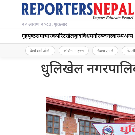
२२ श्रावण २०८३, शुक्रबार
गृहपृष्‍ठ
समाचार
कर्पोरेट
खेलकुद
विश्व
मनोरञ्जन
स्वास्थ्य
अन्य
केपी शर्मा ओली
कोरोना भाइरस
नेकपा एमाले
नेपाली
धुलिखेल नगरपालि