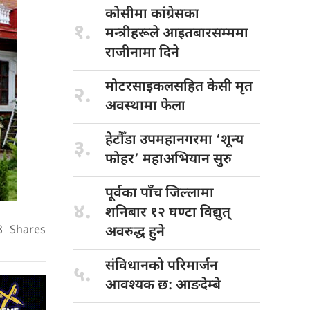
कोसीमा कांग्रेसका
१.
मन्त्रीहरूले आइतबारसम्ममा
राजीनामा दिने
मोटरसाइकलसहित केसी
मृत
२.
अवस्थामा फेला
हेटौँडा उपमहानगरमा
‘शून्य
३.
फोहर’ महाअभियान सुरु
पूर्वका पाँच
जिल्लामा
४.
शनिबार १२ घण्टा विद्युत्
8
Shares
अवरुद्ध हुने
संविधानको परिमार्जन
५.
आवश्यक छ: आङदेम्बे