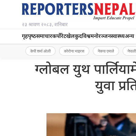
२३ श्रावण २०८३, शनिबार
गृहपृष्‍ठ
समाचार
कर्पोरेट
खेलकुद
विश्व
मनोरञ्जन
स्वास्थ्य
अन्य
केपी शर्मा ओली
कोरोना भाइरस
नेकपा एमाले
नेपाली
ग्लोबल युथ पार्लियामे
युवा प्र