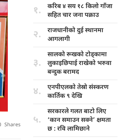
करिब ४
सय १८ किलो गाँजा
१.
सहित चार जना पक्राउ
राजधानीको दुई
स्थानमा
२.
आगलागी
सालको रूखको
टोड्कामा
३.
लुकाइछिपाई राखेको भरुवा
बन्दुक बरामद
एनपीएलको तेस्रो
संस्करण
४.
कार्तिक ९ देखि
सरकारले गलत
बाटो लिए
५.
‘कान समाउन सक्ने’ क्षमता
0
Shares
छ : रवि लामिछाने