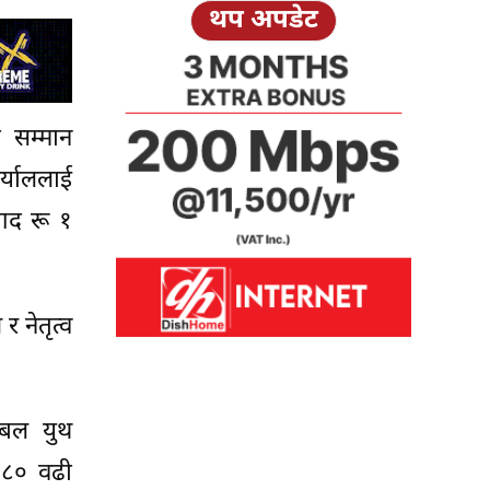
थप अपडेट
ा सम्मान
्याललाई
नगद रू १
 नेतृत्व
ोबल युथ
ै ८० वढी