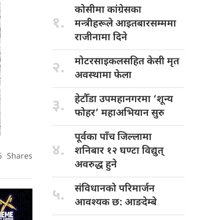
कोसीमा कांग्रेसका
१.
मन्त्रीहरूले आइतबारसम्ममा
राजीनामा दिने
मोटरसाइकलसहित केसी
मृत
२.
अवस्थामा फेला
हेटौँडा उपमहानगरमा
‘शून्य
३.
फोहर’ महाअभियान सुरु
पूर्वका पाँच
जिल्लामा
४.
शनिबार १२ घण्टा विद्युत्
6
Shares
अवरुद्ध हुने
संविधानको परिमार्जन
५.
आवश्यक छ: आङदेम्बे