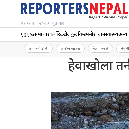
२२ श्रावण २०८३, शुक्रबार
गृहपृष्‍ठ
समाचार
कर्पोरेट
खेलकुद
विश्व
मनोरञ्जन
स्वास्थ्य
अन्य
केपी शर्मा ओली
कोरोना भाइरस
नेकपा एमाले
नेपाली
हेवाखोला तर