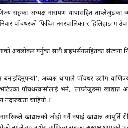
णिज्य सङ्घका अध्यक्ष नारायण थापासहित ताप्लेजुङका व
ी शनिवार पाँचथरको फिदिम नगरपालिका र हिलिहाङ गाउँ
ाको अवलोकन गर्नुका साथै डाइभर्सनसहितका संरचना निर
बनाइदिनुपर्‍यो’, अध्यक्ष थापाले पाँचथर उद्योग वाणिज्
ेटिएका पाँचथरवासीलाई भने, ‘ताप्लेजुङमा खाद्यान्न 
णमा तदारुकता चाहियो ।’
नागरिकले खाद्यान्नको जोहो गर्नै नपाई खाद्यान्न आपूर्ति