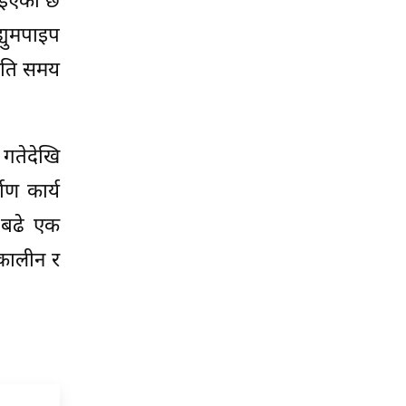
याइएको छ
्युमपाइप
 कति समय
 गतेदेखि
ाण कार्य
 बढे एक
्कालीन र