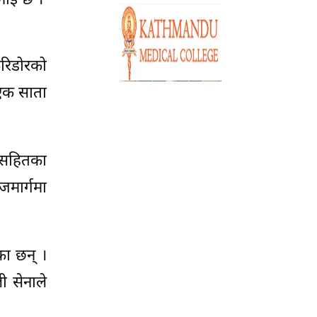
भनाइ छ ।
रिडोरको
 एक साता
घसहितका
जमार्गमा
का छन् ।
ी सेनाले