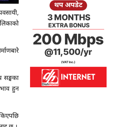
थप अपडेट
्यवसायी,
पालिकाको
्माणबारे
य सङ्घका
अभाव हुन
 रोकिएपछि