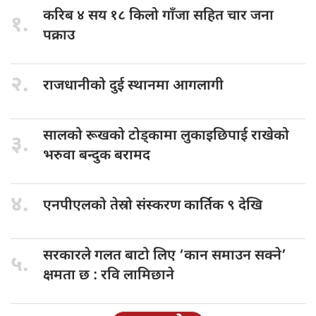
करिब ४
सय १८ किलो गाँजा सहित चार जना
१.
पक्राउ
२.
राजधानीको दुई
स्थानमा आगलागी
सालको रूखको
टोड्कामा लुकाइछिपाई राखेको
३.
भरुवा बन्दुक बरामद
४.
एनपीएलको तेस्रो
संस्करण कार्तिक ९ देखि
सरकारले गलत
बाटो लिए ‘कान समाउन सक्ने’
५.
क्षमता छ : रवि लामिछाने