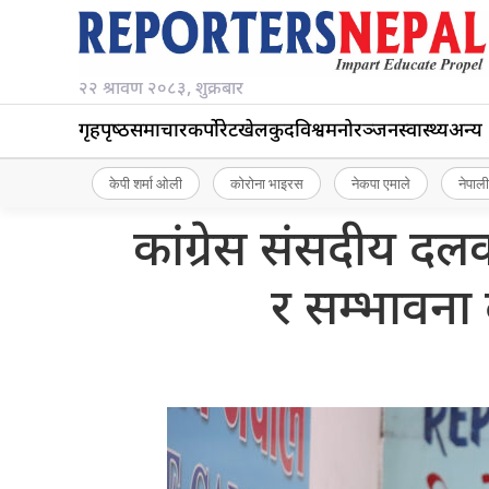
२२ श्रावण २०८३, शुक्रबार
गृहपृष्‍ठ
समाचार
कर्पोरेट
खेलकुद
विश्व
मनोरञ्जन
स्वास्थ्य
अन्य
केपी शर्मा ओली
कोरोना भाइरस
नेकपा एमाले
नेपाली
कांग्रेस संसदीय द
र सम्भावना 