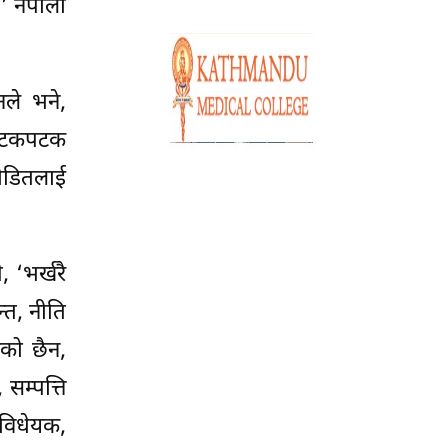
’ नेपाली
नले भने,
र पटकपटक
पीडितलाई
 ‘भर्खरै
्त, नीति
को छैन,
सम्पत्ति
 विधेयक,