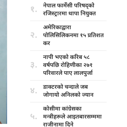
नेपाल फार्मेसी
परिषद्को
१.
रजिस्ट्रारमा थापा नियुक्त
अमेरिकाद्वारा
२.
पोलिसिलिकनमा
१५ प्रतिशत
कर
नापी भएको
करिब ५८
३.
वर्षपछि रोहिणीका २७१
परिवारले पाए लालपुर्जा
डाक्टरको चन्दाले
जब
४.
जोगायो अनिलको ज्यान
कोसीमा कांग्रेसका
५.
मन्त्रीहरूले आइतबारसम्ममा
राजीनामा दिने