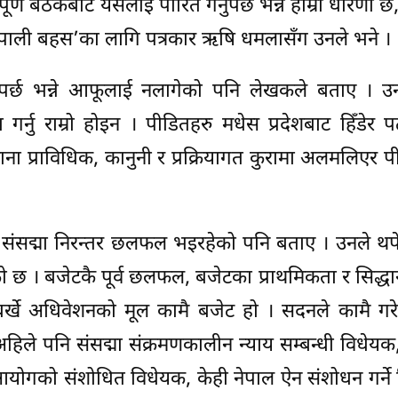
ण बैठकबाट यसलाई पारित गर्नुपर्छ भन्ने हाम्रो धारणा छ,
‘नेपाली बहस’का लागि पत्रकार ऋषि धमलासँग उनले भने ।
उनुपर्छ भन्ने आफूलाई नलागेको पनि लेखकले बताए । उ
गर्नु राम्रो होइन । पीडितहरु मधेस प्रदेशबाट हिँडे
साना प्राविधिक, कानुनी र प्रक्रियागत कुरामा अलमलिएर 
ंसद्मा निरन्तर छलफल भइरहेको पनि बताए । उनले थपे,
। बजेटकै पूर्व छलफल, बजेटका प्राथमिकता र सिद्धान
्खे अधिवेशनको मूल कामै बजेट हो । सदनले कामै गरे
अहिले पनि संसद्मा संक्रमणकालीन न्याय सम्बन्धी विधेयक, 
आयोगको संशोधित विधेयक, केही नेपाल ऐन संशोधन गर्ने