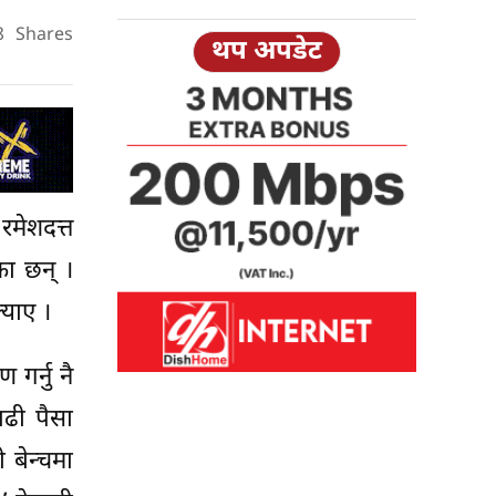
8
Shares
थप अपडेट
रमेशदत्त
का छन् ।
्याए ।
र्नु नै
बढी पैसा
ी बेन्चमा