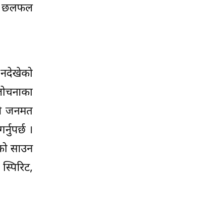
मा छलफल
 नदेखेको
आलोचनाका
ले जनमत
्नुपर्छ ।
ीको साउन
स्पिरिट,