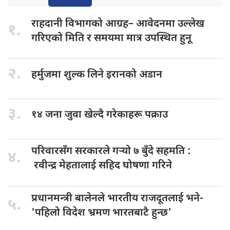
राहदानी विभागको
आग्रह– आवेदनमा उल्लेख
१.
गरिएको मिति र समयमा मात्र उपस्थित हुनू
२.
हर्मुजमा शुल्क
लिने इरानको अडान
३.
१४ जना
जुवा खेल्दै गरेकाहरू पक्राउ
परिवारसँग सरकारले
गर्‍यो ७ बुँदे सहमति :
४.
रवीन्द्र मेहतालाई सहिद घोषणा गरिने
प्रधानमन्त्री बालेनले
भारतीय राजदूतलाई भने-
५.
'पहिलो विदेश भ्रमण भारतबाटै हुन्छ'