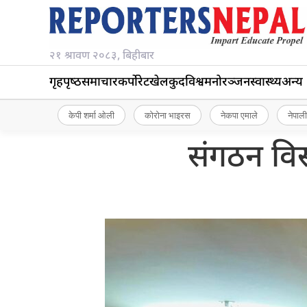
२१ श्रावण २०८३, बिहीबार
गृहपृष्‍ठ
समाचार
कर्पोरेट
खेलकुद
विश्व
मनोरञ्जन
स्वास्थ्य
अन्य
केपी शर्मा ओली
कोरोना भाइरस
नेकपा एमाले
नेपाली
संगठन विस