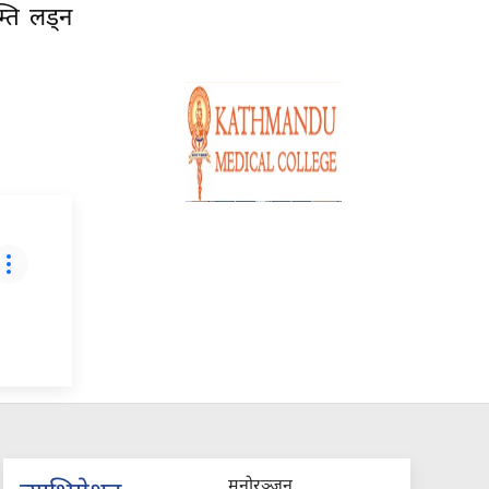
्ति लड्न
मनोरञ्जन