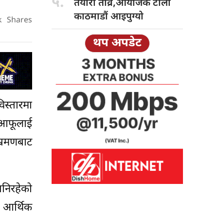
५.
तयारी तीव्र,आयोजक टोली
काठमाडौं आइपुग्यो
k
Shares
थप अपडेट
िस्तारमा
 आफूलाई
भ्रमणबाट
निरहेको
 आर्थिक