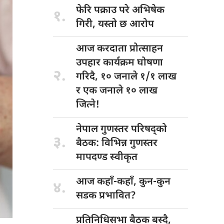
फेरि पक्राउ
परे अभिषेक
१.
गिरी, यस्तो छ आरोप
आज करदाता
प्रोत्साहन
उपहार कार्यक्रम घोषणा
२.
गरिदै, १० जनाले १/१ लाख
र एक जनाले १० लाख
जित्ने!
नेपाल गुणस्तर
परिषद्को
३.
बैठक: विभिन्न गुणस्तर
मापदण्ड स्वीकृत
आज कहाँ-कहाँ,
कुन-कुन
४.
सडक प्रभावित?
प्रतिनिधिसभा बैठक
बस्दै,