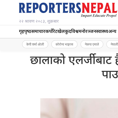
२२ श्रावण २०८३, शुक्रबार
गृहपृष्‍ठ
समाचार
कर्पोरेट
खेलकुद
विश्व
मनोरञ्जन
स्वास्थ्य
अन्य
केपी शर्मा ओली
कोरोना भाइरस
नेकपा एमाले
नेपाली
छालाको एलर्जीबाट ह
पाउ