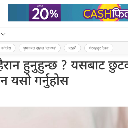
 कांग्रेस
पुष्पकमल दाहाल ‘प्रचण्ड’
प्रहरी
शेरबहादुर देउवा
ैरान हुनुहुन्छ ? यसबाट छुट
न यसो गर्नुहोस