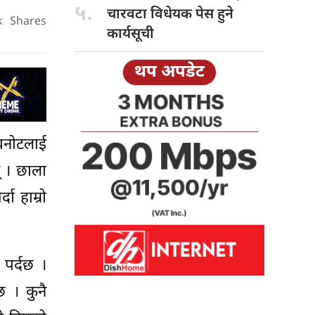
५.
चारवटा विधेयक पेस हुने
k
Shares
कार्यसूची
थप अपडेट
 बनोटलाई
् । छाला
ा हाम्रो
 पर्दछ ।
 । कुनै