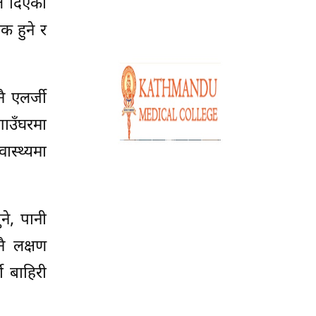
ले दिएको
क हुने र
ै एलर्जी
गाउँघरमा
ास्थ्यमा
ने, पानी
ै लक्षण
ी बाहिरी