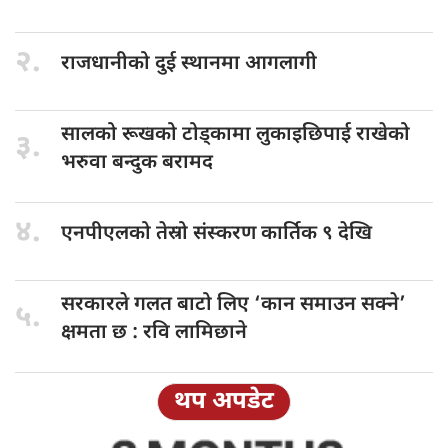
२.
राजधानीको दुई
स्थानमा आगलागी
सालको रूखको
टोड्कामा लुकाइछिपाई राखेको
३.
भरुवा बन्दुक बरामद
४.
एनपीएलको तेस्रो
संस्करण कार्तिक ९ देखि
सरकारले गलत
बाटो लिए ‘कान समाउन सक्ने’
५.
क्षमता छ : रवि लामिछाने
थप अपडेट