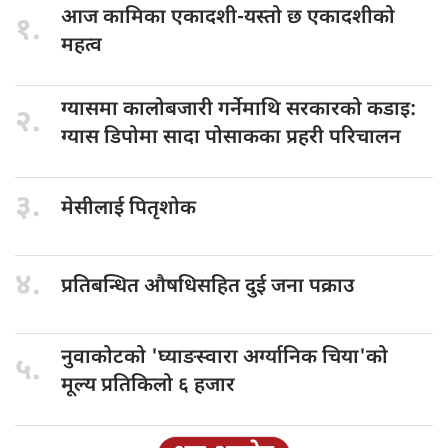
आज कामिका
एकादशी-यस्तो छ एकादशीको
१.
महत्व
ग्यासमा कालोबजारी
गर्नेमाथि सरकारको कडाइ:
२.
ग्यास डिपोमा सादा पोसाकका प्रहरी परिचालन
३.
मेसीलाई पितृशोक
४.
प्रतिबन्धित औषधिसहित
दुई जना पक्राउ
नुवाकोटको 'घ्याङस्वारा
अर्ग्यानिक चिया'को
५.
मूल्य प्रतिकिलो ६ हजार