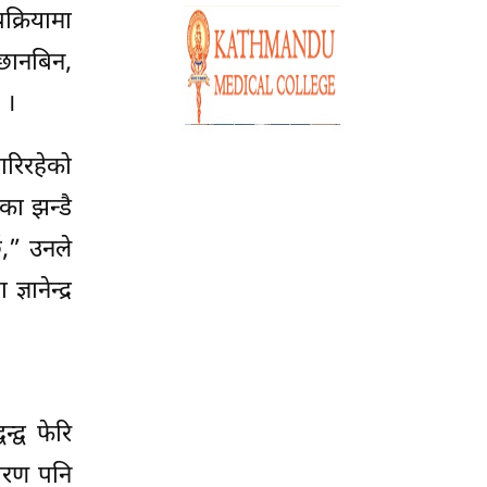
रक्रियामा
 छानबिन,
 ।
ारिरहेको
ेका झन्डै
छ,” उनले
ञानेन्द्र
्द्व फेरि
धारण पनि