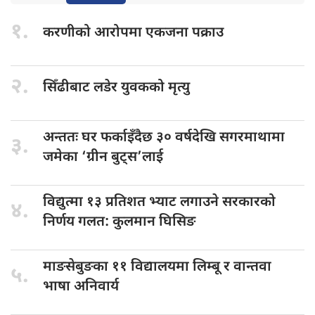
१.
करणीको आरोपमा
एकजना पक्राउ
२.
सिँढीबाट लडेर
युवकको मृत्यु
अन्ततः घर
फर्काइँदैछ ३० वर्षदेखि सगरमाथामा
३.
जमेका ‘ग्रीन बुट्स’लाई
विद्युत्मा १३
प्रतिशत भ्याट लगाउने सरकारको
४.
निर्णय गलत: कुलमान घिसिङ
माङसेबुङका ११
विद्यालयमा लिम्बू र वान्तवा
५.
भाषा अनिवार्य