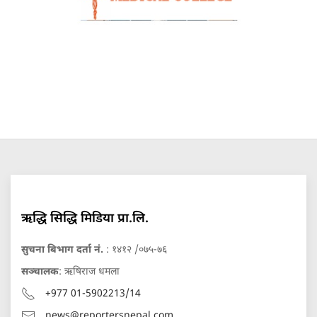
ऋद्धि सिद्धि मिडिया प्रा.लि.
सुचना बिभाग दर्ता नं.
: १४१२ /०७५-७६
सञ्चालक
: ऋषिराज धमला
+977 01-5902213/14
news@reportersnepal.com