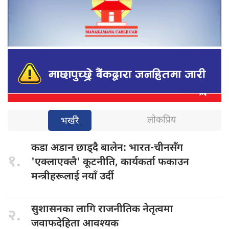
लोकप्रिय
भर्खरै
कडा अडान
छाड्दै बालेन: भारत-चीनसँग
१.
'एक्लाएक्लै' कूटनीति, कार्यकर्ता फकाउन
मन्त्रीहरूलाई नयाँ उर्दी
सुशासनका लागि
राजनीतिक नेतृत्वमा
२.
जवाफदेहिता आवश्यक