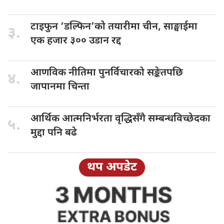
टाइफुन ‘डल्फिन’को
तयारीमा चीन, साङ्घाईमा
३.
एक हजार ३०० उडान रद्द
आणविक नीतिमा
पुनर्विचारको सङ्केतपछि
४.
जापानमा चिन्ता
आर्थिक आत्मनिर्भरता
वृद्धिसँगै सम्बन्धविच्छेदका
५.
मुद्दा पनि बढे
थप अपडेट