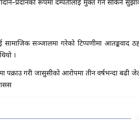
दान–प्रदानको रूपमा दम्पतीलाई मुक्त गर्न सकिने सुझ
नलाई सामाजिक सञ्जालमा गरेको टिप्पणीमा आतङ्कवाद ठ
थियो ।
ा पक्राउ गरी जासुसीको आरोपमा तीन वर्षभन्दा बढी जे
 रासस