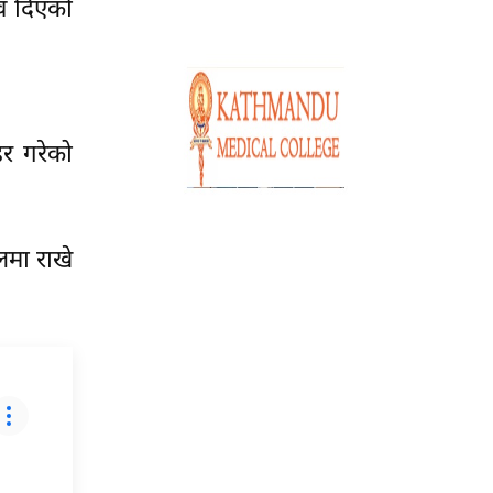
ाव दिएको
हर गरेको
लमा राखे