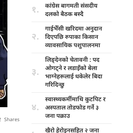
कांग्रेस बागमती
संसदीय
१.
दलको बैठक बस्दै
गाईभैँसी खरिदमा
अनुदान
२.
दिएपछि रुपाका किसान
व्यावसायिक पशुपालनमा
लिङ्देनको चेतावनी
: पद
ओगट्ने र लडाइँको बेला
३.
भाग्नेहरूलाई धकेलेर बिदा
गरिदिन्छु
स्वास्थ्यकर्मीमाथि कुटपिट
र
४.
अस्पताल तोडफोड गर्ने ३
जना पक्राउ
2
Shares
खैरो हेरोइनसहित
२ जना