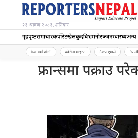
२३ श्रावण २०८३, शनिबार
गृहपृष्‍ठ
समाचार
कर्पोरेट
खेलकुद
विश्व
मनोरञ्जन
स्वास्थ्य
अन्य
केपी शर्मा ओली
कोरोना भाइरस
नेकपा एमाले
नेपाली
फ्रान्समा पक्राउ परे