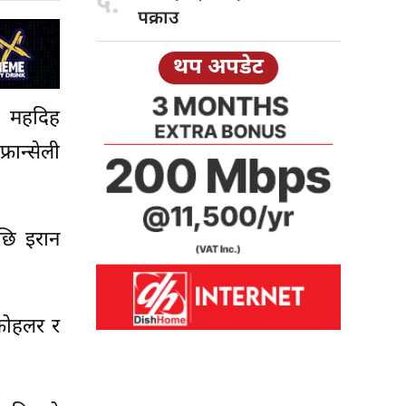
५.
पक्राउ
थप अपडेट
क महदिह
रान्सेली
पछि इरान
कोहलर र