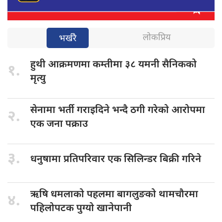
लोकप्रिय
भर्खरै
हुथी आक्रमणमा
कम्तीमा ३८ यमनी सैनिकको
१.
मृत्यु
सेनामा भर्ती
गराइदिने भन्दै ठगी गरेको आरोपमा
२.
एक जना पक्राउ
३.
धनुषामा प्रतिपरिवार
एक सिलिन्डर बिक्री गरिने
ऋषि धमलाको
पहलमा बागलुङको थामचौरमा
४.
पहिलोपटक पुग्यो खानेपानी