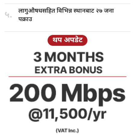
लागुऔषधसहित विभिन्न
स्थानबाट २७ जना
५.
पक्राउ
थप अपडेट