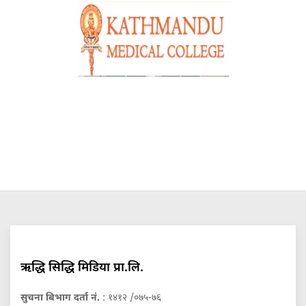
ऋद्धि सिद्धि मिडिया प्रा.लि.
सुचना बिभाग दर्ता नं.
: १४१२ /०७५-७६