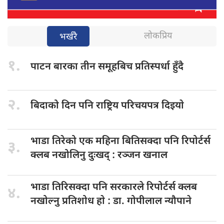
लोकप्रिय
भर्खरै
१.
पाटन बारका
तीन समूहबिच प्रतिस्पर्धा हुँदै
२.
बिदाको दिन
पनि राष्ट्रिय परिचयपत्र दिइयाे
भाडा तिरेको
एक महिना बितिसक्दा पनि रिपोर्टर्स
३.
क्लब नखोलिनु दुःखद् : रञ्जन खनाल
भाडा तिरिसक्दा
पनि सरकारले रिपोर्टर्स क्लब
४.
नखोल्नु प्रतिशोध हाे : डा‍‍‍. गोपीलाल न्यौपाने