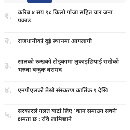
करिब ४
सय १८ किलो गाँजा सहित चार जना
१.
पक्राउ
२.
राजधानीको दुई
स्थानमा आगलागी
सालको रूखको
टोड्कामा लुकाइछिपाई राखेको
३.
भरुवा बन्दुक बरामद
४.
एनपीएलको तेस्रो
संस्करण कार्तिक ९ देखि
सरकारले गलत
बाटो लिए ‘कान समाउन सक्ने’
५.
क्षमता छ : रवि लामिछाने