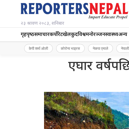
२३ श्रावण २०८३, शनिबार
गृहपृष्‍ठ
समाचार
कर्पोरेट
खेलकुद
विश्व
मनोरञ्जन
स्वास्थ्य
अन्य
केपी शर्मा ओली
कोरोना भाइरस
नेकपा एमाले
नेपाली
एघार वर्षपछ