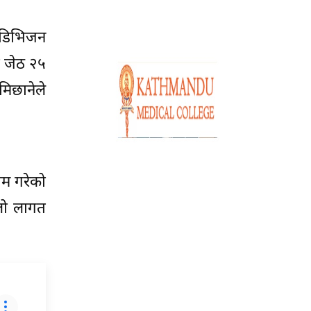
 डिभिजन
 जेठ २५
िछानेले
ाम गरेको
ूलो लागत