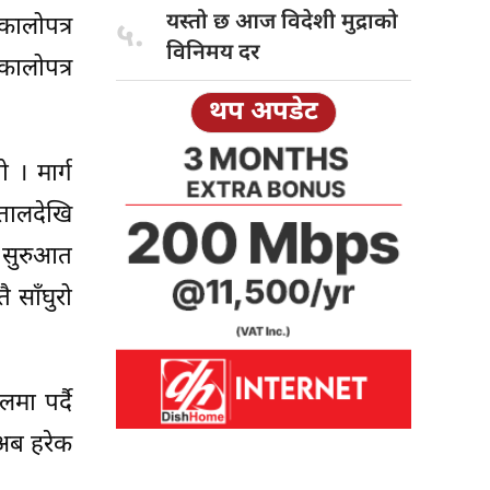
यस्तो छ
आज विदेशी मुद्राको
ालोपत्र
५.
विनिमय दर
कालोपत्र
थप अपडेट
। मार्ग
तालदेखि
र सुरुआत
 साँघुरो
मा पर्दै
 अब हरेक