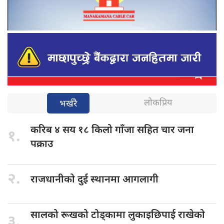
लोकप्रिय
भर्खरै
करिब ४
सय १८ किलो गाँजा सहित चार जना
१.
पक्राउ
२.
राजधानीको दुई
स्थानमा आगलागी
सालको रूखको
टोड्कामा लुकाइछिपाई राखेको
३.