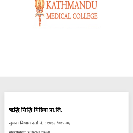
ऋद्धि सिद्धि मिडिया प्रा.लि.
सुचना बिभाग दर्ता नं.
: १४१२ /०७५-७६
सञ्चालक
: ऋषिराज धमला