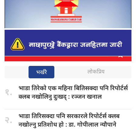
लोकप्रिय
भर्खरै
भाडा तिरेको
एक महिना बितिसक्दा पनि रिपोर्टर्स
१.
क्लब नखोलिनु दुःखद् : रञ्जन खनाल
भाडा तिरिसक्दा
पनि सरकारले रिपोर्टर्स क्लब
२.
नखोल्नु प्रतिशोध हाे : डा‍‍‍. गोपीलाल न्यौपाने