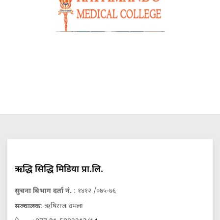
ऋद्धि सिद्धि मिडिया प्रा.लि.
सुचना बिभाग दर्ता नं.
: १४१२ /०७५-७६
सञ्चालक
: ऋषिराज धमला