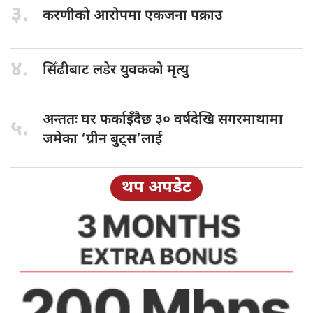
३.
करणीको आरोपमा
एकजना पक्राउ
४.
सिँढीबाट लडेर
युवकको मृत्यु
अन्ततः घर
फर्काइँदैछ ३० वर्षदेखि सगरमाथामा
५.
जमेका ‘ग्रीन बुट्स’लाई
थप अपडेट