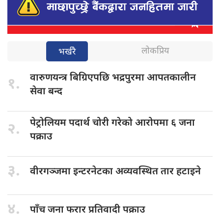
लोकप्रिय
भर्खरै
वारुणयन्त्र बिग्रिएपछि
भद्रपुरमा आपतकालीन
१.
सेवा बन्द
पेट्रोलियम पदार्थ
चोरी गरेको आरोपमा ६ जना
२.
पक्राउ
३.
वीरगञ्जमा इन्टरनेटका
अव्यवस्थित तार हटाइने
४.
पाँच जना
फरार प्रतिवादी पक्राउ