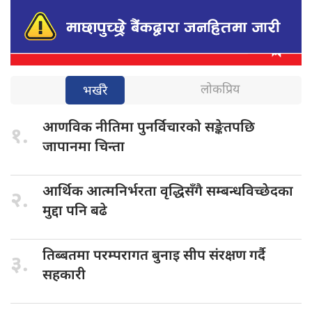
लोकप्रिय
भर्खरै
आणविक नीतिमा
पुनर्विचारको सङ्केतपछि
१.
जापानमा चिन्ता
आर्थिक आत्मनिर्भरता
वृद्धिसँगै सम्बन्धविच्छेदका
२.
मुद्दा पनि बढे
तिब्बतमा परम्परागत
बुनाइ सीप संरक्षण गर्दै
३.
सहकारी