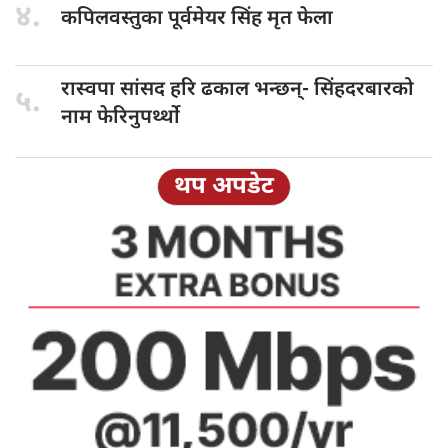
४.
कपिलवस्तुका पूर्वमेयर
सिंह मृत फेला
रास्वपा सांसद
हरि ढकाल भन्छन्- सिंहदरबारको
५.
नाम फेरिनुपर्थ्थो
थप अपडेट