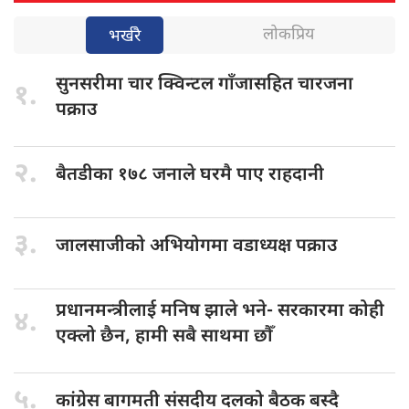
लोकप्रिय
भर्खरै
सुनसरीमा चार
क्विन्टल गाँजासहित चारजना
१.
पक्राउ
२.
बैतडीका १७८
जनाले घरमै पाए राहदानी
३.
जालसाजीको अभियोगमा
वडाध्यक्ष पक्राउ
प्रधानमन्त्रीलाई मनिष
झाले भने- सरकारमा कोही
४.
एक्लो छैन, हामी सबै साथमा छौँ
५.
कांग्रेस बागमती
संसदीय दलको बैठक बस्दै