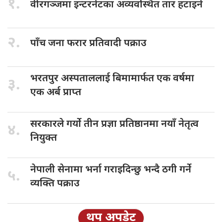
१.
वीरगञ्जमा इन्टरनेटका
अव्यवस्थित तार हटाइने
२.
पाँच जना
फरार प्रतिवादी पक्राउ
भरतपुर अस्पताललाई
बिमामार्फत एक वर्षमा
३.
एक अर्ब प्राप्त
सरकारले गर्यो
तीन प्रज्ञा प्रतिष्ठानमा नयाँ नेतृत्व
४.
नियुक्त
नेपाली सेनामा
भर्ना गराइदिन्छु भन्दै ठगी गर्ने
५.
व्यक्ति पक्राउ
थप अपडेट