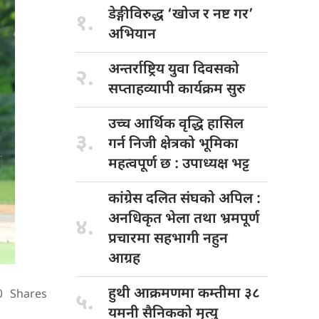
डेङ्गीविरुद्ध ‘खोज
र नष्ट गर’
१.
अभियान
अन्तर्राष्ट्रिय युवा
दिवसको
२.
सप्ताहव्यापी कार्यक्रम सुरु
उच्च आर्थिक
वृद्धि हासिल
३.
गर्न निजी क्षेत्रको भूमिका
महत्वपूर्ण छ : उपाध्यक्ष भट्ट
कांग्रेस दलित
संघको अपिल :
अनधिकृत भेला तथा भ्रमपूर्ण
४.
प्रचारमा सहभागी नहुन
आग्रह
हुथी आक्रमणमा
कम्तीमा ३८
0
Shares
५.
यमनी सैनिकको मृत्यु