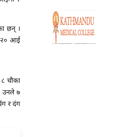
का छन् ।
टी-२० आई
ा ८ चौका
 उनले ७
ंग र दंग