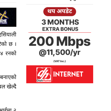
थप अपडेट
 एसियाली
रेको छ ।
 १४ रनको
न बनाएको
ल खेल्दै
० आईमा २