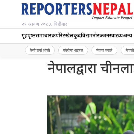
२१ श्रावण २०८३, बिहीबार
गृहपृष्‍ठ
समाचार
कर्पोरेट
खेलकुद
विश्व
मनोरञ्जन
स्वास्थ्य
अन्य
केपी शर्मा ओली
कोरोना भाइरस
नेकपा एमाले
नेपाली
नेपालद्वारा चीनला