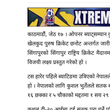
काठमाडौं, जेठ १७ । ओपनर ब्याट्सम्यान क
खेलकुद पुरुष क्रिकेट छनोट अन्तर्गत जार
सिंगापुरको सिंगापुर राष्ट्रिय क्रिकेट
विजयी लक्ष्य प्रस्तुत गरेको हो ।
टस हारेर पहिले ब्याटिङमा उत्रिएको नेप
हो । नेपालको लागि कुशल भुर्तेलले सतक 
१६ छक्का र ५ चौकाको मद्दतमा १ सय २९
कुशल टी-२० आईमा दुई सतक पूरा गर्ने पह