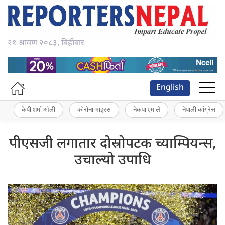
२१ श्रावण २०८३, बिहीबार
English
केपी शर्मा ओली
कोरोना भाइरस
नेकपा एमाले
नेपाली कांग्रेस
पीएसजी लगातार दोस्रोपटक च्याम्पियन्स,
उचाल्यो उपाधि