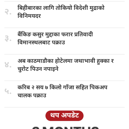
बिहीबारका लागि
तोकियो विदेशी मुद्राको
२.
विनिमयदर
बैंकिङ कसुर
मुद्दाका फरार प्रतिवादी
३.
विमानस्थलबाट पक्राउ
अब काठमाडौका
होटेलमा जथाभावी हुक्का र
४.
चुरोट पिउन नपाइने
करिब २
सय ७ किलो गाँजा सहित पिकअप
५.
चालक पक्राउ
थप अपडेट