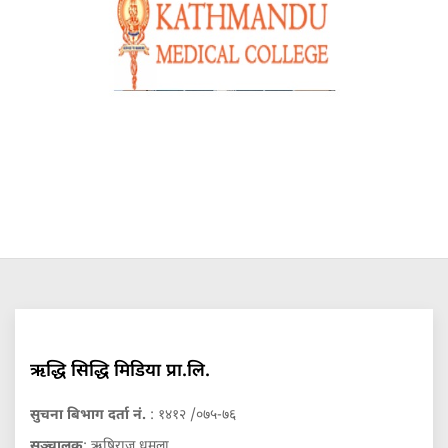
ऋद्धि सिद्धि मिडिया प्रा.लि.
सुचना बिभाग दर्ता नं.
: १४१२ /०७५-७६
सञ्चालक
: ऋषिराज धमला