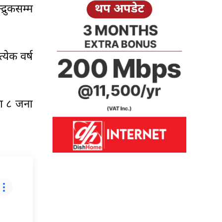
थप अपडेट
्रुकसम्म
्येक वर्ष
मा ८ जना