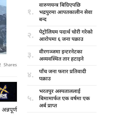
वारुणयन्त्र बिग्रिएपछि
१.
भद्रपुरमा आपतकालीन सेवा
बन्द
पेट्रोलियम पदार्थ
चोरी गरेको
२.
आरोपमा ६ जना पक्राउ
वीरगञ्जमा इन्टरनेटका
३.
अव्यवस्थित तार हटाइने
2
Shares
पाँच जना
फरार प्रतिवादी
४.
पक्राउ
भरतपुर अस्पताललाई
५.
बिमामार्फत एक वर्षमा एक
अर्ब प्राप्त
्नपूर्ण