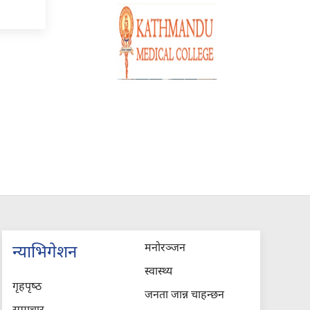
मनोरञ्जन
न्याभिगेशन
स्वास्थ्य
गृहपृष्‍ठ
जनता जान्न चाहन्छन