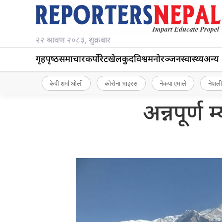
२२ श्रावण २०८३, शुक्रबार
गृहपृष्‍ठ
समाचार
कर्पोरेट
खेलकुद
विश्व
मनोरञ्जन
स्वास्थ्य
अन्य
केपी शर्मा ओली
कोरोना भाइरस
नेकपा एमाले
नेपाली
अन्नपूर्ण